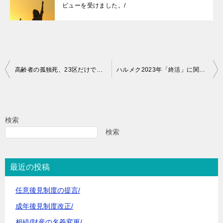
ビューを受けました。/
投
高齢者の孤独死、23区だけで年間4千人以上…自治体による終活支援の取り組みとは？/婦人公論 2024/記事
ハルメク2023年「終活」に関する意識と実態/
稿
ナ
ビ
検索
ゲ
検索
ー
シ
最近の投稿
ョ
任意後見制度の提言/
ン
成年後見制度改正/
相続/財産の名義変更/