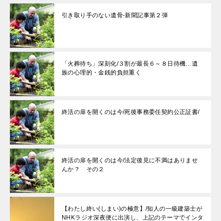
引き取り手のない遺骨-新聞記事第２弾
「火葬待ち」深刻化/３割が最長６～８日待機…遺
族の心理的・金銭的負担重く
終活の扉を開くのは今/死後事務委任契約公正証書/
終活の扉を開くのは今/法定後見に不満はありませ
んか？ その２
【わたし終い(しまい)の極意】/知人の一級建築士が
NHKラジオ深夜便に出演し、上記のテーマでインタ