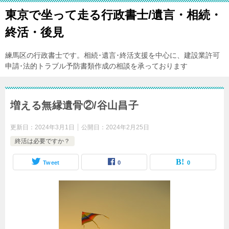
東京で坐って走る行政書士/遺言・相続・
終活・後見
練馬区の行政書士です。相続･遺言･終活支援を中心に、建設業許可
申請･法的トラブル予防書類作成の相談を承っております
増える無縁遺骨②/谷山昌子
更新日：
2024年3月1日
公開日：
2024年2月25日
終活は必要ですか？
Tweet
0
0