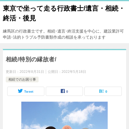
東京で坐って走る行政書士/遺言・相続・
終活・後見
練馬区の行政書士です。相続･遺言･終活支援を中心に、建設業許可
申請･法的トラブル予防書類作成の相談を承っております
相続/特別の縁故者/
更新日：
2022年8月31日
公開日：
2022年5月18日
相続でのお困り事
Tweet
0
0