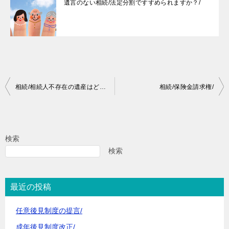
遺言のない相続/法定分割ですすめられますか？/
投
相続/相続人不存在の遺産はどうするの/
相続/保険金請求権/
稿
ナ
ビ
検索
ゲ
検索
ー
シ
最近の投稿
ョ
任意後見制度の提言/
ン
成年後見制度改正/