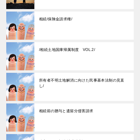
相続/保険金請求権/
/相続土地国庫帰属制度 VOL.2/
所有者不明土地解消に向けた民事基本法制の見直
し/
相続前の贈与と遺留分侵害請求