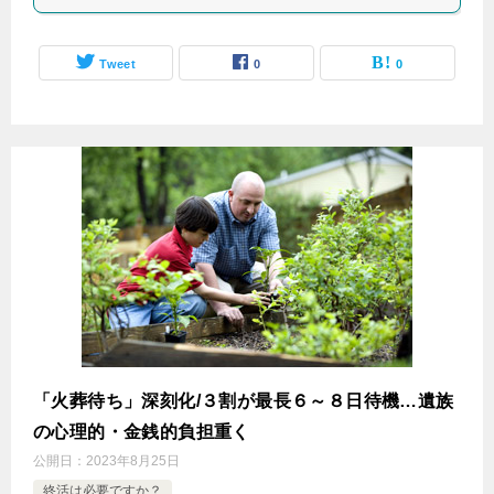
Tweet
0
0
「火葬待ち」深刻化/３割が最長６～８日待機…遺族
の心理的・金銭的負担重く
公開日：
2023年8月25日
終活は必要ですか？