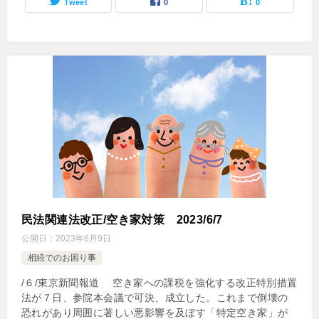
Tweet
0
0
民法関連法改正/空き家対策 2023/6/7
公開日：
2023年6月9日
相続でのお困り事
/６/東京新聞報道 空き家への課税を強化する改正特別措置
法が７日、参院本会議で可決、成立した。これまで倒壊の
恐れがあり周囲に著しい悪影響を及ぼす「特定空き家」が