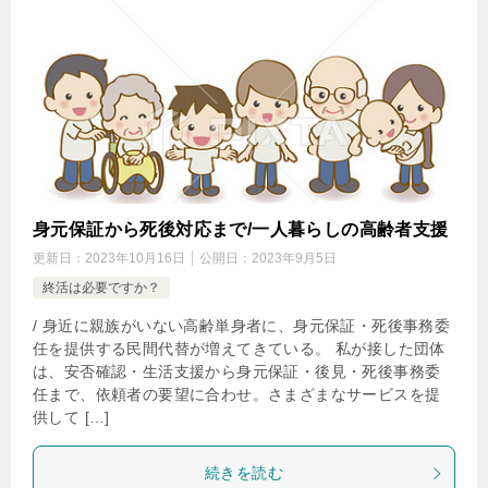
身元保証から死後対応まで/一人暮らしの高齢者支援
更新日：
2023年10月16日
公開日：
2023年9月5日
終活は必要ですか？
/ 身近に親族がいない高齢単身者に、身元保証・死後事務委
任を提供する民間代替が増えてきている。 私が接した団体
は、安否確認・生活支援から身元保証・後見・死後事務委
任まで、依頼者の要望に合わせ。さまざまなサービスを提
供して […]
続きを読む