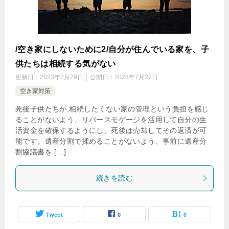
/空き家にしないために2/自分が住んでいる家を、子
供たちは相続する気がない
更新日：
2023年7月29日
公開日：
2023年7月27日
空き家対策
死後子供たちが,相続したくない家の管理という負担を感じ
ることがないよう、リバースモゲージを活用して自分の生
活資金を確保するようにし、死後は売却してその返済が可
能です。遺産分割で揉めることがないよう、事前に遺産分
割協議書を […]
続きを読む
Tweet
0
0