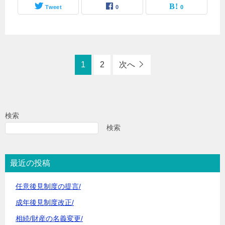
Tweet
0
0
1
2
次へ
検索
検索
最近の投稿
任意後見制度の提言/
成年後見制度改正/
相続/財産の名義変更/