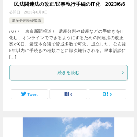
民法関連法の改正/民事執行手続のIT化 2023/6/6
公開日：
2023年6月9日
遺産分割基礎知識
/６/７ 東京新聞報道 / 遺産分割や破産などの手続きをIT
化し、オンラインでできるようにするための関連法の改正
案が6日、衆院本会議で賛成多数で可決、成立した。公布後
5年以内に手続きの種類ごとに順次施行される。民事訴訟に
[…]
続きを読む
Tweet
0
0