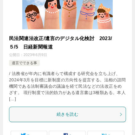
民法関連法改正/遺言のデジタル化検討 2023/
５/5 日経新聞報道
公開日：
2023年6月9日
遺言でできる事
/ 法務省が年内に有識者らで構成する研究会を立ち上げ、
2024年3月を目標に新制度の方向性を提言する。法相の諮問
機関である法制審議会の議論を経て民法などの法改正をめ
ざす。 現行制度で法的効力がある遺言書は3種類ある。本人
[…]
続きを読む