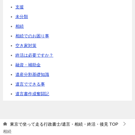
支援
未分類
相続
相続でのお困り事
空き家対策
終活は必要ですか？
融資・補助金
遺産分割基礎知識
遺言でできる事
遺言書作成奮闘記
東京で坐って走る行政書士/遺言・相続・終活・後見
TOP
相続